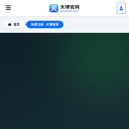
首页
免费注册 - 天博官网