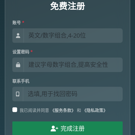
免费注册
账号
*
设置密码
*
联系手机
我已阅读并同意
《服务条款》
和
《隐私政策》
完成注册